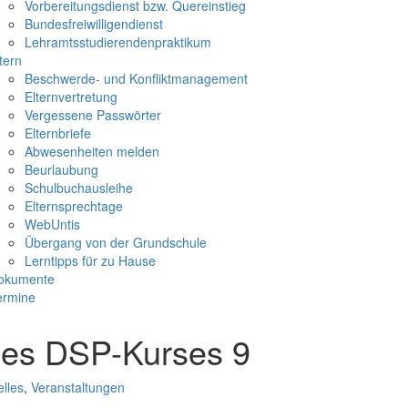
Vorbereitungsdienst bzw. Quereinstieg
Bundesfreiwilligendienst
Lehramtsstudierendenpraktikum
tern
Beschwerde- und Konfliktmanagement
Elternvertretung
Vergessene Passwörter
Elternbriefe
Abwesenheiten melden
Beurlaubung
Schulbuchausleihe
Elternsprechtage
WebUntis
Übergang von der Grundschule
Lerntipps für zu Hause
okumente
ermine
es DSP-Kurses 9
elles
,
Veranstaltungen