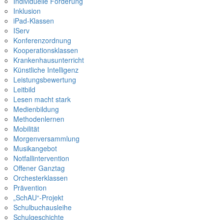
Individuelle Förderung
Inklusion
iPad-Klassen
IServ
Konferenzordnung
Kooperationsklassen
Krankenhausunterricht
Künstliche Intelligenz
Leistungsbewertung
Leitbild
Lesen macht stark
Medienbildung
Methodenlernen
Mobilität
Morgenversammlung
Musikangebot
Notfallintervention
Offener Ganztag
Orchesterklassen
Prävention
„SchAU“-Projekt
Schulbuchausleihe
Schulgeschichte