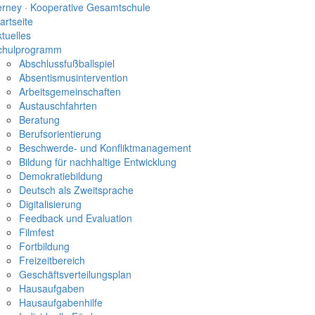
erney
·
Kooperative Gesamtschule
artseite
tuelles
chulprogramm
Abschlussfußballspiel
Absentismusintervention
Arbeitsgemeinschaften
Austauschfahrten
Beratung
Berufsorientierung
Beschwerde- und Konfliktmanagement
Bildung für nachhaltige Entwicklung
Demokratiebildung
Deutsch als Zweitsprache
Digitalisierung
Feedback und Evaluation
Filmfest
Fortbildung
Freizeitbereich
Geschäftsverteilungsplan
Hausaufgaben
Hausaufgabenhilfe