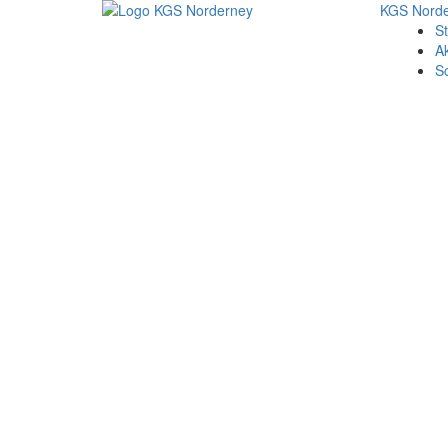
KGS Nord
St
Ak
S